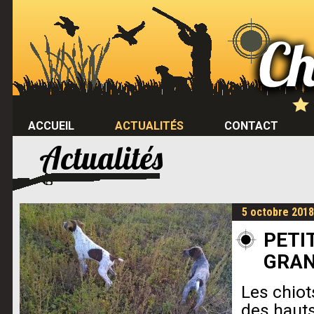
ACCUEIL
ACTUALITÉS
CONTACT
Actualités
5 octobre 2018
PETI
GRA
Les chio
des hauts