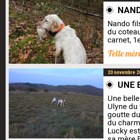
NAND
Nando fil
du coteau
carnet, 1
Telle mère,
20 novembre 2
UNE 
Une bell
Ulyne du 
goutte du
du charm
Lucky est
sa mère F