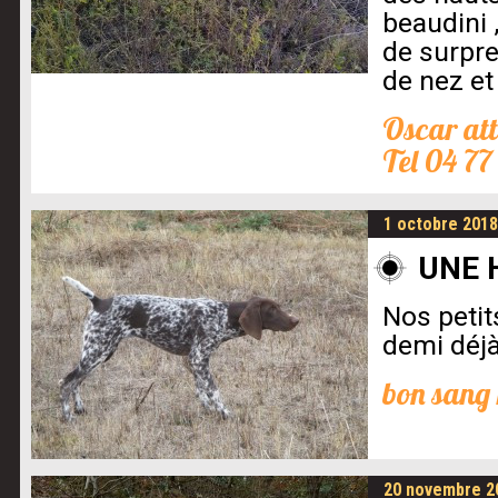
beaudini 
de surpre
de nez et 
Oscar att
Tel 04 77
1 octobre 2018
UNE 
Nos petit
demi déjà
bon sang 
20 novembre 2