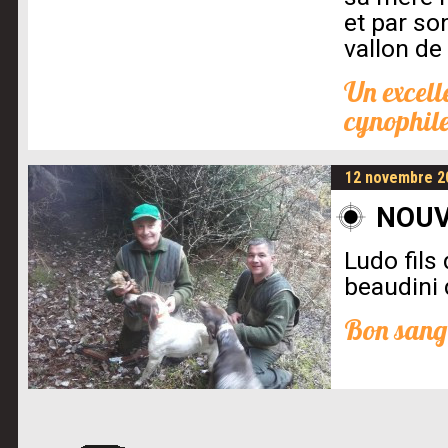
et par so
vallon de
Un excell
cynophile
12 novembre 2
NOUV
Ludo fils
beaudini 
Bon sang 